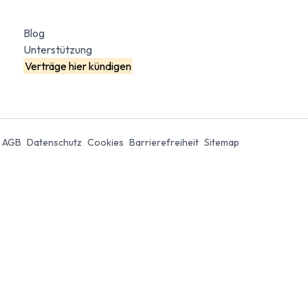
Blog
Ninja Quest 2.1 Pro - L
Quest 2.1 Pro - L
Unterstützung
ab 2.324 €
ab 2.203 €
Verträge hier kündigen
info_outline
Kostenlose Lieferung
AGB
Datenschutz
Cookies
Barrierefreiheit
Sitemap