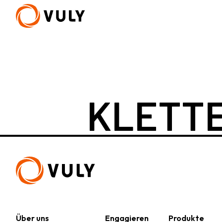
KLETT
Neu
Quest 2.1 Baumhaus
Quest 2.1 - S
ab 2.582 €
ab 1.532 €
U
Über uns
Engagieren
Produkte