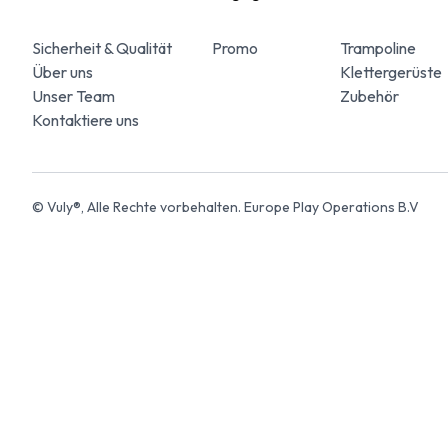
Sicherheit & Qualität
Promo
Trampoline
Quest 2.1 Pro - S
Quest 2.1 Pro - M
Über uns
Klettergerüste
ab 1.695 €
ab 1.815 €
Unser Team
Zubehör
Kontaktiere uns
© Vuly®, Alle Rechte vorbehalten. Europe Play Operations B.V