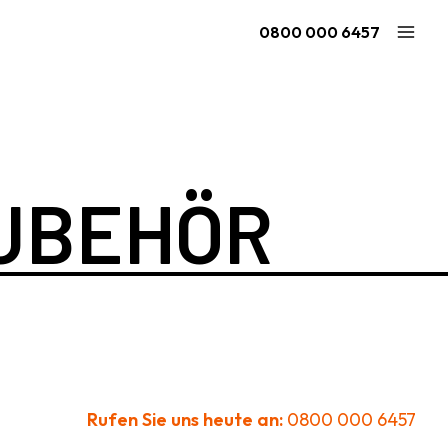
0800 000 6457
UBEHÖR
Ninja Quest 2.1 - L
Quest 2.1 - XL
ör
ab 2.294 €
ab 2.123 €
2.1
Rufen Sie uns heute an:
0800 000 6457