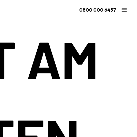
0800 000 6457
T AM
Ninja Quest 2.1 - L
Quest 2.1 - XL
ör
ab 2.294 €
ab 2.123 €
2.1
TEN