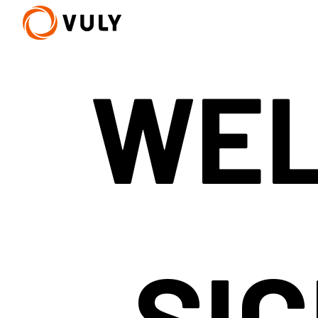
WEL
Neu
Quest 2.1 Baumhaus
Quest 2.1 - S
ab 2.582 €
ab 1.532 €
U
SI