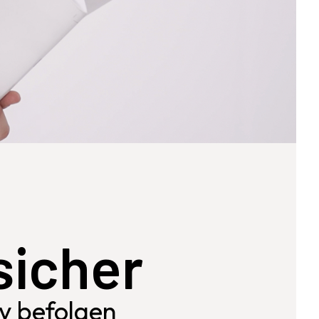
 sicher
ly befolgen