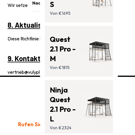
Trampoline
S
Nachrichten
Wir setzen entsprechende Mechanismen ein.
Klettergerüste
Von €1695
Blog
Zubehör
8. Aktualisierungen
Unterstützung
Quest
Diese Richtlinie kann aktualisiert werden.
2.1 Pro -
M
9. Kontakt
Von €1815
vertrieb@
vulyplay.
de 0800 000 6457
Ninja
Quest
2.1 Pro -
L
Rufen Sie uns heute an:
0800 000 6457
Von €2324