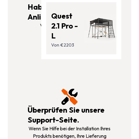
Haben Sie ein großes
Quest
Anliegen?
2.1 Pro -
Vertriebs- und Serviceleiter
Telefon: 0800 000 6457
L
Vuly Support
Von €2203
Überprüfen Sie unsere
Support-Seite.
Wenn Sie Hilfe bei der Installation Ihres
Produkts benötigen, Ihre Lieferung