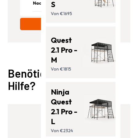
Trampoline
S
Nachrichten
Klettergerüste
Von €1695
Blog
Zubehör
Senden
Unterstützung
Quest
2.1 Pro -
M
Von €1815
Benötigen Sie weitere
Hilfe?
Ninja
Quest
2.1 Pro -
L
Von €2324