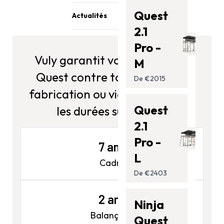
Contactez-nous
ordre
Trampolines
Quest
Actualités
Barres de singe
2.1
Blog
Accessoires
Pro -
Assistance
Vuly garantit votre structure
M
Quest contre tout défaut de
De €2015
fabrication ou vice caché selon
Quest
les durées suivantes :
2.1
Pro -
7 ans
L
Cadre
De €2403
2 ans
Ninja
Balançoire
Quest