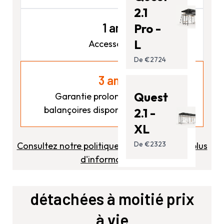
2.1
1 an
Pro -
L
Accessoires
De €2724
3 ans
Quest
Garantie prolongée pour les
balançoires disponible pour 125 €.
2.1 -
XL
De €2323
Consultez notre politique de garantie pour plus
d'informations.
détachées à moitié prix
à vie