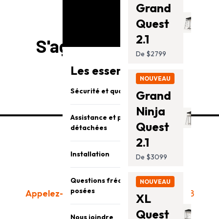
Grand
Quest
2.1
S'agence bien avec
De $2799
Les essentiels Vuly
NOUVEAU
Sécurité et qualité
Grand
Ninja
Assistance et pièces
Quest
détachées
2.1
Installation
De $3099
Questions fréquemment
NOUVEAU
posées
Appelez-nous aujourd'hui:
(866) 866-8858
XL
Quest
Heures du centre d'appels :
Nous joindre