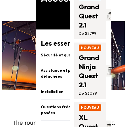
Grand
Quest
2.1
De $2799
Les essentiels Vuly
NOUVEAU
Sécurité et qualité
Grand
Ninja
Assistance et pièces
Quest
détachées
2.1
Installation
De $3099
Questions fréquemment
NOUVEAU
posées
XL
The round
Ninja Grips
accessory is a
Quest