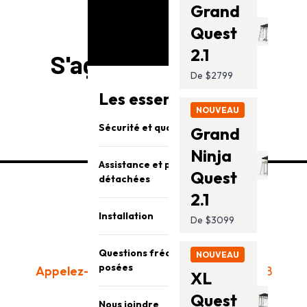
Grand
Quest
2.1
S'agence bien avec
De $2799
Les essentiels Vuly
NOUVEAU
Sécurité et qualité
Grand
Ninja
Assistance et pièces
Quest
détachées
2.1
Installation
De $3099
Questions fréquemment
NOUVEAU
posées
Appelez-nous aujourd'hui:
(866) 866-8858
XL
Quest
Heures du centre d'appels :
Nous joindre